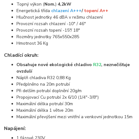
Topný výkon (
Nom.
)
4,2kW
Energetická třída
chlazení A+++
/
topení A++
Hlučnost jednotky 46 dBA v režimu chlazení
Provozní rozsah chlazení -10° / 46°
Provozní rozsah topení -15°/ 18°
Rozměry jednotky 765x550x285
Hmotnost 36 Kg
Chladící okruh:
Obsahuje nové ekologické chladivo
R32
, neznečišťuje
ovzduší
Náplň chladiva R32 0,88 Kg
Předplněno na 20m potrubí
Při delším potrubí doplnění 20g/m
Propojovací Cu potrubí 2x 6/10 (1/4"-3/8")
Maximální délka potrubí 30m
Maximální délka 1 větve 20m
Maximální převýšení mezi vnitřní a venkovní jednotkou 15m
Napájení:
1 fázové 230V