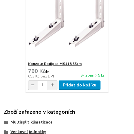
Konzole Rodigas MS118 55cm
790 Kč
/
ks
Skladem > 5 ks
653 Kč
bez DPH
Přidat do košíku
Zboží zařazeno v kategoriích
Multisplit klimatizace
Venkovní jednotky