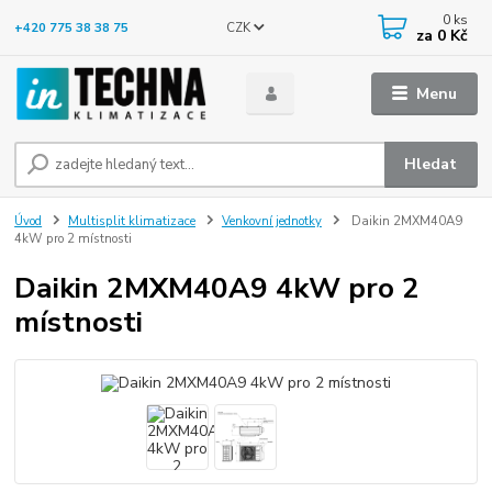
0
ks
CZK
+420 775 38 38 75
za
0 Kč
Menu
Hledat
Úvod
Multisplit klimatizace
Venkovní jednotky
Daikin 2MXM40A9
4kW pro 2 místnosti
Daikin 2MXM40A9 4kW pro 2
místnosti