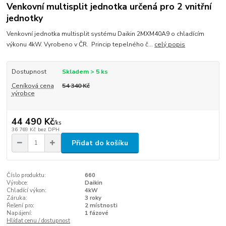
Venkovní multisplit jednotka určená pro 2 vnitřní
jednotky
Venkovní jednotka multisplit systému Daikin 2MXM40A9 o chladícím
výkonu 4kW. Vyrobeno v ČR. Princip tepelného č...
celý popis
Dostupnost
Skladem > 5 ks
Ceníková cena
54 340 Kč
výrobce
44 490 Kč
/
ks
36 769 Kč
bez DPH
Přidat do košíku
Číslo produktu:
660
Výrobce:
Daikin
Chladící výkon:
4kW
Záruka:
3 roky
Řešení pro:
2 místnosti
Napájení:
1 fázové
Hlídat cenu / dostupnost