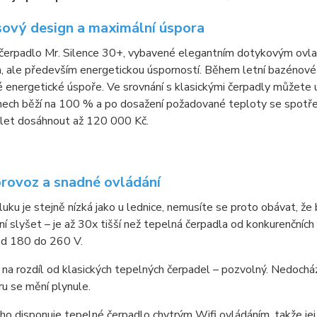
ový design a maximální úspora
čerpadlo Mr. Silence 30+, vybavené elegantním dotykovým ovla
 ale především energetickou úsporností. Během letní bazénové s
energetické úspoře. Ve srovnání s klasickými čerpadly můžete uš
nech běží na 100 % a po dosažení požadované teploty se spotře
 let dosáhnout až 120 000 Kč.
provoz a snadné ovládání
luku je stejně nízká jako u lednice, nemusíte se proto obávat, že
í slyšet – je až 30x tišší než tepelná čerpadla od konkurenčních
od 180 do 260 V.
– na rozdíl od klasických tepelných čerpadel – pozvolný. Nedoch
ru se mění plynule.
o disponuje tepelné čerpadlo chytrým Wifi ovládáním, takže je