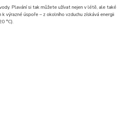
ody. Plavání si tak můžete užívat nejen v létě, ale také
 k výrazné úspoře – z okolního vzduchu získává energii
20 °C).