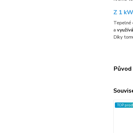
Z 1 kW
Tepelné č
a
využív
Díky tom
Původ 
Souvise
TOP prod