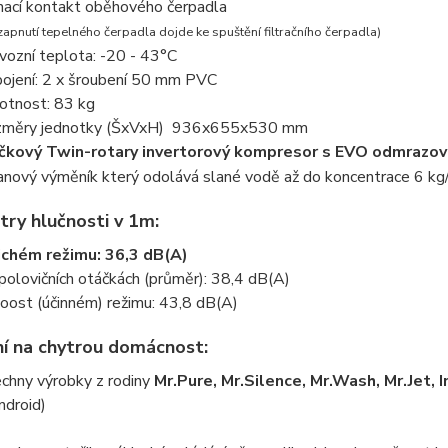
nací kontakt oběhového čerpadla
 zapnutí tepelného čerpadla dojde ke spuštění filtračního čerpadla)
vozní teplota: -20 - 43°C
pojení: 2 x šroubení 50 mm PVC
tnost: 83 kg
měry jednotky (ŠxVxH) 936x655x530 mm
čkový Twin-rotary invertorový kompresor s EVO odmrazo
anový výměník který odolává slané vodě až do koncentrace 6 k
ry hlučnosti v 1m:
ichém režimu: 36,3 dB(A)
 polovičních otáčkách (průměr): 38,4 dB(A)
oost (účinném) režimu: 43,8 dB(A)
í na chytrou domácnost:
chny výrobky z rodiny
Mr.Pure, Mr.Silence, Mr.Wash, Mr.Jet, 
ndroid)