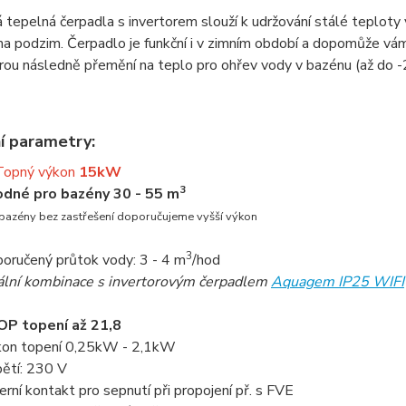
tepelná čerpadla s invertorem slouží k udržování stálé teploty v
 na podzim. Čerpadlo je funkční i v zimním období a dopomůže vám
erou následně přemění na teplo pro ohřev vody v bazénu (až do -
í parametry:
Topný výkon
15kW
3
dné pro bazény 30 - 55 m
bazény bez zastřešení doporučujeme vyšší výkon
3
oručený průtok vody: 3 - 4 m
/hod
ální kombinace s invertorovým čerpadlem
Aquagem IP25 WIFI
P topení až 21,8
kon topení 0,25kW - 2,1kW
ětí: 230 V
erní kontakt pro sepnutí při propojení př. s FVE