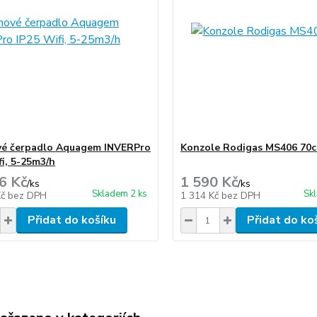
vé čerpadlo Aquagem INVERPro
Konzole Rodigas MS406 70
fi, 5-25m3/h
6 Kč
1 590 Kč
/
ks
/
ks
Skladem 2 ks
Sk
Kč
bez DPH
1 314 Kč
bez DPH
Přidat do košíku
Přidat do ko