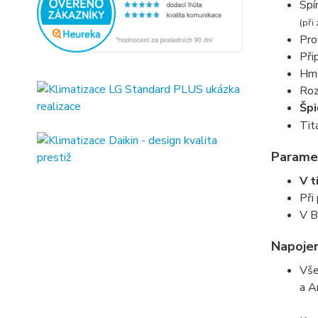
Spí
(při
Pro
Při
Hmo
Roz
Špi
Tit
Paramet
V t
Při
V B
Napojen
Vše
a A