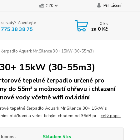
Přihlášení
CZK
 si rady? Zavolejte.
0
ks
za
0 Kč
 775 38 38 75
 čerpadlo Aquark Mr.Silence 30+ 15kW (30-55m3)
e 30+ 15kW (30-55m3)
rtorové tepelné čerpadlo určené pro
ny do 55m³ s možností ohřevu i chlazení
nové vody včetně wifi ovládání
orové tepelné čerpadlo Aquark Mr.Silence 30+ 15kW s
ilními otáčkami a velmi tichým chodem od 36dB pr...
celý popis
tupnost
Skladem 5 ks