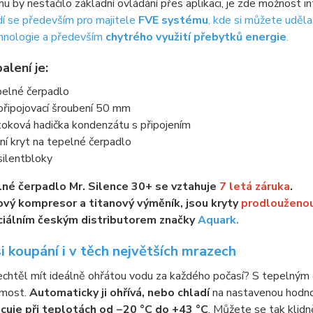
u by nestačilo základní ovládání přes aplikaci, je zde možnost 
í se především pro majitele
FVE systému
, kde si můžete uděla
hnologie a především
chytrého využití přebytků energie
.
alení je:
elné čerpadlo
připojovací šroubení 50 mm
oková hadička kondenzátu s připojením
ní kryt na tepelné čerpadlo
silentbloky
né čerpadlo Mr. Silence 30+ se vztahuje
7 letá záruka
.
ový kompresor a titanový výměník, jsou kryty
prodlouženou
ciálním českým distributorem značky
Aquark.
si koupání i v těch největších mrazech
chtěl mít ideálně ohřátou vodu za každého počasí? S tepelným 
jmost.
Automaticky ji ohřívá, nebo chladí
na nastavenou hodno
cuje při teplotách od −20 °C do +43 °C
. Můžete se tak klidn