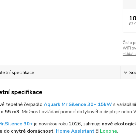
10
83 
Číslo p
WIFI ov
Hlídat 
etní specifikace
Sou
tní specifikace
ové tepelné čerpadlo
Aquark Mr.Silence 30+ 15kW
s variabiln
do 55 m3
. Možnost ovládaní pomocí dotykového displeje nebo Wi
Mr.Silence 30+
je novinkou roku 2026, zahrnuje
nové ekologic
ce do chytré domácnosti
Home Assistant
či
Loxone
.