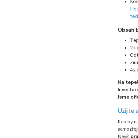
Kom
Hod
tec
Obsah b
Tep
2x 
Odt
Zim
4x 
Na tepel
Invertor
Jsme ofi
Užijte 
Kdo by ne
samozře
Navíc
pra