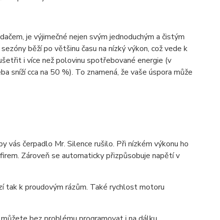
dačem, je výjimečné nejen svým jednoduchým a čistým
ezóny běží po většinu času na nízký výkon, což vede k
etřit i více než polovinu spotřebované energie (v
ba sníží cca na 50 %). To znamená, že vaše úspora může
 by vás čerpadlo Mr. Silence rušilo. Při nízkém výkonu ho
 firem. Zároveň se automaticky přizpůsobuje napětí v
ází tak k proudovým rázům. Také rychlost motoru
j můžete bez problému programovat i na dálku.