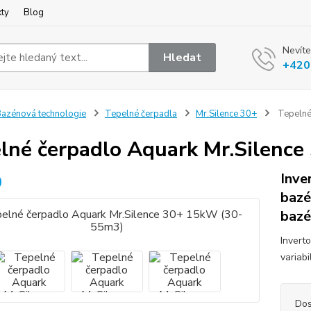
kty
Blog
Nevíte
Hledat
+420
azénová technologie
Tepelné čerpadla
Mr.Silence 30+
Tepelné
lné čerpadlo Aquark Mr.Silenc
Inve
bazé
bazé
Invert
variab
Dos