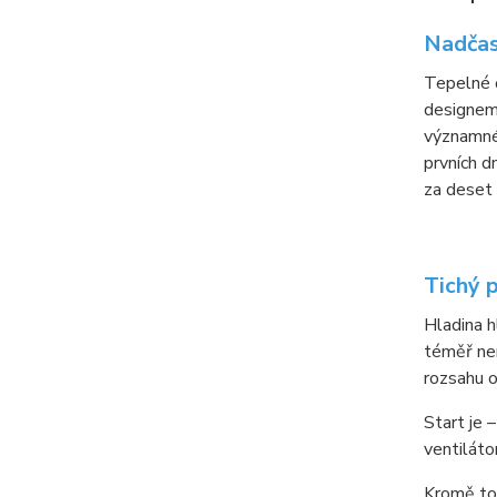
Nadčas
Tepelné 
designem,
významné 
prvních d
za deset
Tichý 
Hladina h
téměř nen
rozsahu 
Start je 
ventiláto
Kromě toh