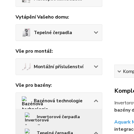
Vytápění Vašeho domu:
Tepelné čerpadla
Vše pro montáž:
Montážní příslušenství
Kompl
Vše pro bazény:
Komple
Bazénová technologie
Invertor
bazény 
Invertorové čerpadla
Aquark 
integra
Tepelné čerpadla