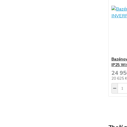
Bazéno
IP25 Wi
24 95
20 625 