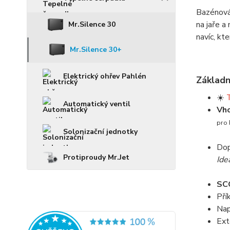
Bazénová 
na jaře a
Mr.Silence 30
navíc, kt
Mr.Silence 30+
Elektrický ohřev Pahlén
Základn
☀️
Automatický ventil
Vho
pro 
Solonizační jednotky
Dop
Protiproudy Mr.Jet
Ide
SCO
Pří
Nap
Ext