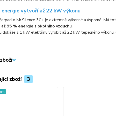
 energie vytvoří až 22 kW výkonu
erpadlo Mr.Silence 30+ je extrémně výkonné a úsporné. Má toti
á až 95 % energie z okolního vzduchu
.
u dokáže z 1 kW elektřiny vyrobit až 22 kW tepelného výkonu. O
zboží
jící zboží
3
ukt