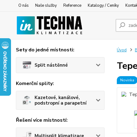
O nás
Naše služby
Reference
Katalogy / Ceníky
Konta
Sety do jedné místnosti:
Úvod
B
Tepe
Split nástěnné
Novinka
Komerční splity:
Kazetové, kanálové,
podstropní a parapetní
Řešení více místností:
Multisplit klimatizace