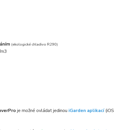
váním
(ekologické chladivo R290)
g/m3
InverPro
je možné ovládat jedinou
iGarden aplikací
(iOS