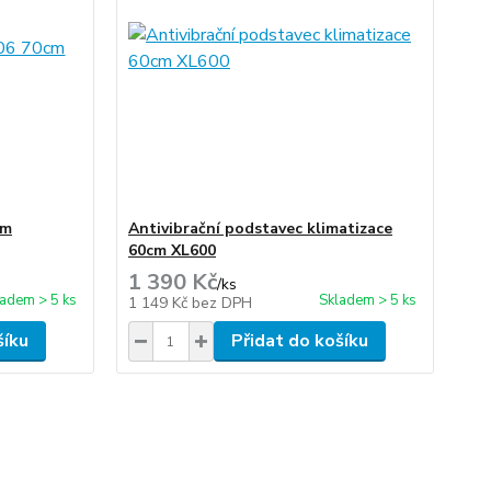
cm
Antivibrační podstavec klimatizace
60cm XL600
1 390 Kč
/
ks
ladem > 5 ks
Skladem > 5 ks
1 149 Kč
bez DPH
šíku
Přidat do košíku