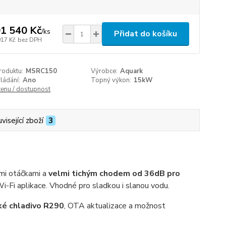
1 540 Kč
/
ks
Přidat do košíku
917 Kč
bez DPH
roduktu:
MSRC150
Výrobce:
Aquark
ládání:
Ano
Topný výkon:
15kW
cenu / dostupnost
visející zboží
3
ími otáčkami a
velmi tichým chodem od 36dB pro
-Fi aplikace. Vhodné pro sladkou i slanou vodu.
ké chladivo R290
, OTA aktualizace a možnost