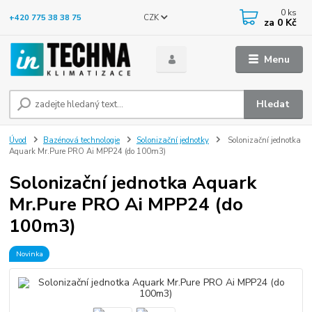
0
ks
CZK
+420 775 38 38 75
za
0 Kč
Menu
Hledat
Úvod
Bazénová technologie
Solonizační jednotky
Solonizační jednotka
Aquark Mr.Pure PRO Ai MPP24 (do 100m3)
Solonizační jednotka Aquark
Mr.Pure PRO Ai MPP24 (do
100m3)
Novinka