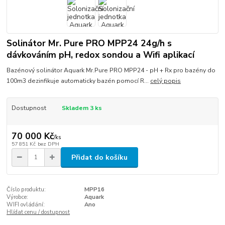
Solinátor Mr. Pure PRO MPP24 24g/h s
dávkováním pH, redox sondou a Wifi aplikací
Bazénový solinátor Aquark Mr.Pure PRO MPP24 - pH + Rx pro bazény do
100m3 dezinfikuje automaticky bazén pomocí R...
celý popis
Dostupnost
Skladem 3 ks
70 000 Kč
/
ks
57 851 Kč
bez DPH
Přidat do košíku
Číslo produktu:
MPP16
Výrobce:
Aquark
WIFI ovládání:
Ano
Hlídat cenu / dostupnost