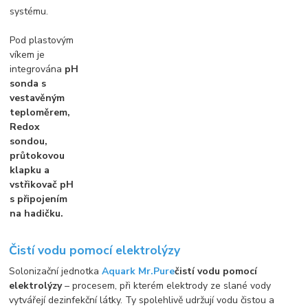
systému.
Pod plastovým
víkem je
integrována
pH
sonda s
vestavěným
teploměrem,
Redox
sondou,
průtokovou
klapku a
vstřikovač pH
s připojením
na hadičku.
Čistí vodu pomocí elektrolýzy
Solonizační jednotka
Aquark Mr.Pure
čistí vodu pomocí
elektrolýzy
– procesem, při kterém elektrody ze slané vody
vytvářejí dezinfekční látky. Ty spolehlivě udržují vodu čistou a