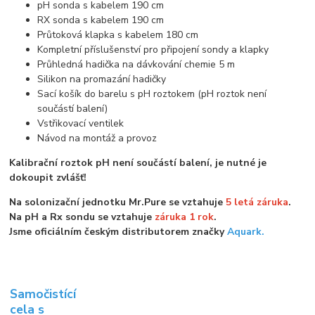
pH sonda s kabelem 190 cm
RX sonda s kabelem 190 cm
Průtoková klapka s kabelem 180 cm
Kompletní příslušenství pro připojení sondy a klapky
Průhledná hadička na dávkování chemie 5 m
Silikon na promazání hadičky
Sací košík do barelu s pH roztokem (pH roztok není
součástí balení)
Vstřikovací ventilek
Návod na montáž a provoz
Kalibrační roztok pH není součástí balení, je nutné je
dokoupit zvlášť!
Na solonizační jednotku Mr.Pure se vztahuje
5 letá záruka
.
Na pH a Rx sondu se vztahuje
záruka 1 rok
.
Jsme oficiálním českým distributorem značky
Aquark.
Samočistící
cela s