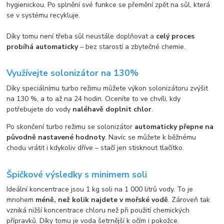
hygienickou. Po splnění své funkce se přemění zpět na sůl, která
se v systému recykluje.
Díky tomu není třeba sůl neustále doplňovat a
celý proces
probíhá automaticky
– bez starostí a zbytečné chemie.
Využívejte solonizátor na 130%
Díky speciálnímu turbo režimu můžete výkon solonizátoru zvýšit
na 130 %, a to až na 24 hodin. Oceníte to ve chvíli, kdy
potřebujete do vody
naléhavě doplnit chlor
.
Po skončení turbo režimu se solonizátor
automaticky přepne na
původně nastavené hodnoty
. Navíc se můžete k běžnému
chodu vrátit i kdykoliv dříve – stačí jen stisknout tlačítko.
Špičkové výsledky s minimem soli
Ideální koncentrace jsou 1 kg soli na 1 000 litrů vody. To je
mnohem
méně, než kolik najdete v mořské vodě
. Zároveň tak
vzniká nižší koncentrace chloru než při použití chemických
přípravků. Díky tomu je voda šetrnější k očím i pokožce.