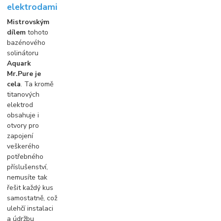
elektrodami
Mistrovským
dílem
tohoto
bazénového
solinátoru
Aquark
Mr.Pure je
cela
. Ta kromě
titanových
elektrod
obsahuje i
otvory pro
zapojení
veškerého
potřebného
příslušenství,
nemusíte tak
řešit každý kus
samostatně, což
ulehčí instalaci
a údržbu