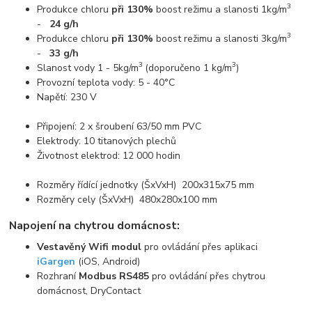
3
Produkce chloru
při 130%
boost režimu a slanosti 1kg/m
-
24 g/h
3
Produkce chloru
při 130%
boost režimu a slanosti 3kg/m
-
33 g/h
3
3
Slanost vody 1 - 5kg/m
(doporučeno 1 kg/m
)
Provozní teplota vody: 5 - 40°C
Napětí: 230 V
Připojení: 2 x šroubení 63/50 mm PVC
Elektrody: 10 titanových plechů
Životnost elektrod: 12 000 hodin
Rozměry řídící jednotky (ŠxVxH) 200x315x75 mm
Rozměry cely (ŠxVxH) 480x280x100 mm
Napojení na chytrou domácnost:
Vestavěný Wifi modul
pro ovládání přes aplikaci
iGargen
(iOS, Android)
Rozhraní
Modbus RS485
pro ovládání přes chytrou
domácnost, DryContact