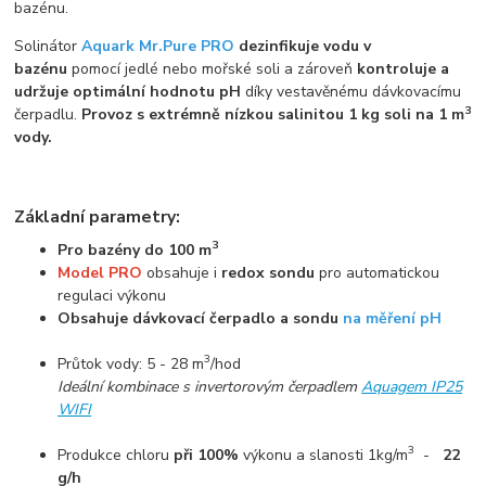
bazénu.
Solinátor
Aquark Mr.Pure PRO
dezinfikuje vodu v
bazénu
pomocí jedlé nebo mořské soli a zároveň
kontroluje a
udržuje optimální hodnotu pH
díky vestavěnému dávkovacímu
3
čerpadlu.
Provoz s extrémně nízkou salinitou 1 kg soli na 1 m
vody.
Základní parametry:
3
Pro bazény do 100 m
Model PRO
obsahuje i
redox sondu
pro automatickou
regulaci výkonu
Obsahuje dávkovací čerpadlo a sondu
na měření pH
3
Průtok vody: 5 - 28 m
/hod
Ideální kombinace s invertorovým čerpadlem
Aquagem IP25
WIFI
3
Produkce chloru
při 100%
výkonu a slanosti 1kg/m
-
22
g/h