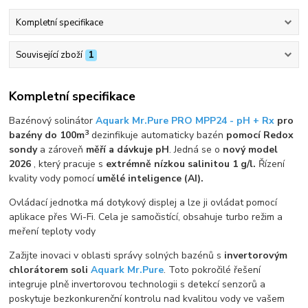
Kompletní specifikace
Související zboží
1
Kompletní specifikace
Bazénový solinátor
Aquark Mr.Pure PRO MPP24 - pH + Rx
pro
3
bazény do 100m
dezinfikuje automaticky bazén
pomocí Redox
sondy
a zároveň
měří a dávkuje pH
. Jedná se o
nový model
2026
, který pracuje s
extrémně nízkou salinitou 1 g/l.
Řízení
kvality vody pomocí
umělé inteligence (AI).
Ovládací jednotka má dotykový displej a lze ji ovládat pomocí
aplikace přes Wi-Fi. Cela je samočistící, obsahuje turbo režim a
meření teploty vody
Zažijte inovaci v oblasti správy solných bazénů s
invertorovým
chlorátorem soli
Aquark
Mr.Pure
. Toto pokročilé řešení
integruje plně invertorovou technologii s detekcí senzorů a
poskytuje bezkonkurenční kontrolu nad kvalitou vody ve vašem