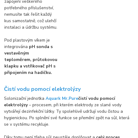
zapojení veškerého
potřebného příslušenství,
nemusíte tak řešit každý
kus samostatně, což ulehčí
instalaci a údržbu systému.
Pod plastovým víkem je
integrována
pH sonda s
vestavěným
teploměrem, průtokovou
klapku a vstřikovač pH s
připojením na hadičku.
Čistí vodu pomocí elektrolýzy
Solonizační jednotka
Aquark Mr.Pure
čistí vodu pomocí
elektrolýzy
– procesem, při kterém elektrody ze slané vody
vytvářejí dezinfekční látky. Ty spolehlivě udržují vodu čistou a
hygienickou. Po splnění své funkce se přemění zpět na sůl, která
se v systému recykluje.
Díky tomu není třeba sůl neustále doplňovat a
celý proces