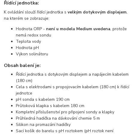
Řídící jednotka:
K ovládání slouží řídící jednotka s
velkým dotykovým displejem
,
na kterém se zobrazuje:
Hodnota ORP -
není u modelu Medium uvedena
, protože
nemá redox sondu
Teplota vody
Hodnota pH
Výkon solinátoru
Obsah balení je:
Řídící jednotka s dotykovým displejem a napájecím kabelem
(180 cm)
Cela s elektrodami s propojovacím kabelem (180 cm) k řídící
jednotce
pH sonda s kabelem 190 cm
Průtoková klapka s kabelem 180 cm
Kompletní příslušenství pro připojení sondy a klapky
Průhledná hadička na dávkování chemie 5 m
Silikon na promazání hadičky
Sací košík do barelu s pH roztokem (pH roztok není