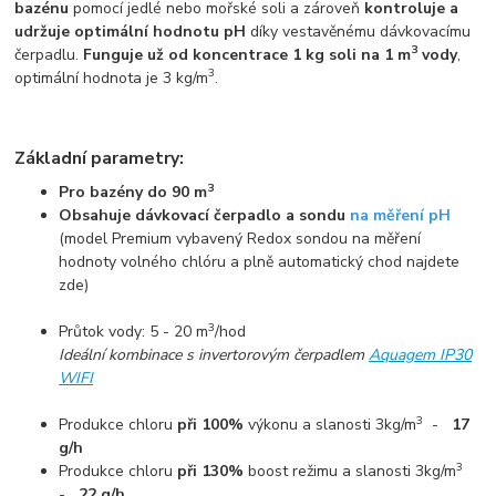
bazénu
pomocí jedlé nebo mořské soli a zároveň
kontroluje a
udržuje optimální hodnotu pH
díky vestavěnému dávkovacímu
3
čerpadlu.
Funguje už od koncentrace 1 kg soli na 1 m
vody
,
3
optimální hodnota je 3 kg/m
.
Základní parametry:
3
Pro bazény do 90 m
Obsahuje dávkovací čerpadlo a sondu
na měření pH
(model Premium vybavený Redox sondou na měření
hodnoty volného chlóru a plně automatický chod najdete
zde)
3
Průtok vody: 5 - 20 m
/hod
Ideální kombinace s invertorovým čerpadlem
Aquagem IP30
WIFI
3
Produkce chloru
při 100%
výkonu a slanosti 3kg/m
-
17
g/h
3
Produkce chloru
při 130%
boost režimu a slanosti 3kg/m
-
22 g/h