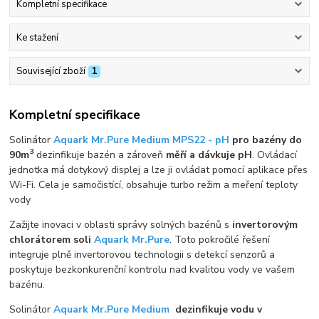
Kompletní specifikace
Ke stažení
Související zboží
1
Kompletní specifikace
Solinátor
Aquark Mr.Pure Medium MPS22 - pH
pro bazény do
3
90m
dezinfikuje bazén a zároveň
měří a dávkuje pH
. Ovládací
jednotka má dotykový displej a lze ji ovládat pomocí aplikace přes
Wi-Fi. Cela je samočistící, obsahuje turbo režim a meření teploty
vody
Zažijte inovaci v oblasti správy solných bazénů s
invertorovým
chlorátorem soli
Aquark
Mr.Pure
. Toto pokročilé řešení
integruje plně invertorovou technologii s detekcí senzorů a
poskytuje bezkonkurenční kontrolu nad kvalitou vody ve vašem
bazénu.
Solinátor
Aquark Mr.Pure Medium
dezinfikuje vodu v