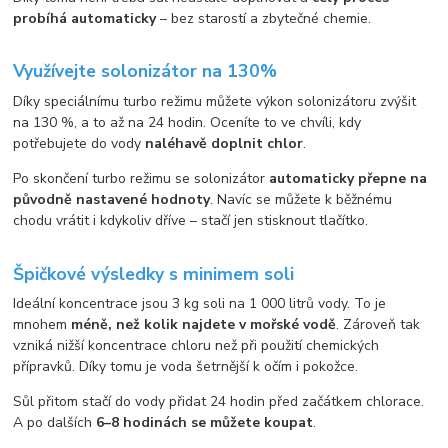
probíhá automaticky
– bez starostí a zbytečné chemie.
Využívejte solonizátor na 130%
Díky speciálnímu turbo režimu můžete výkon solonizátoru zvýšit
na 130 %, a to až na 24 hodin. Oceníte to ve chvíli, kdy
potřebujete do vody
naléhavě doplnit chlor
.
Po skončení turbo režimu se solonizátor
automaticky přepne na
původně nastavené hodnoty
. Navíc se můžete k běžnému
chodu vrátit i kdykoliv dříve – stačí jen stisknout tlačítko.
Špičkové výsledky s minimem soli
Ideální koncentrace jsou 3 kg soli na 1 000 litrů vody. To je
mnohem
méně, než kolik najdete v mořské vodě
. Zároveň tak
vzniká nižší koncentrace chloru než při použití chemických
přípravků. Díky tomu je voda šetrnější k očím i pokožce.
Sůl přitom stačí do vody přidat 24 hodin před začátkem chlorace.
A po dalších
6–8 hodinách se můžete koupat
.