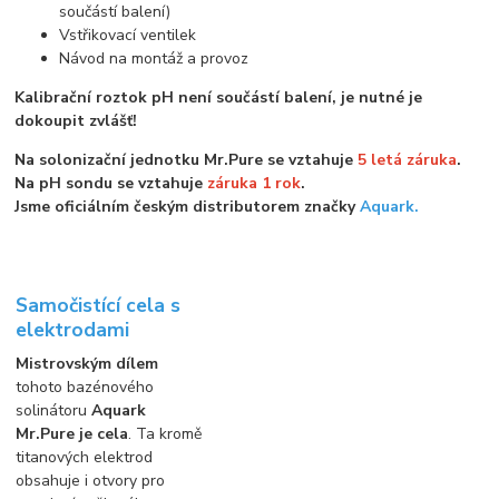
součástí balení)
Vstřikovací ventilek
Návod na montáž a provoz
Kalibrační roztok pH není součástí balení, je nutné je
dokoupit zvlášť!
Na solonizační jednotku Mr.Pure se vztahuje
5 letá záruka
.
Na pH sondu se vztahuje
záruka 1 rok
.
Jsme oficiálním českým distributorem značky
Aquark.
Samočistící cela s
elektrodami
Mistrovským dílem
tohoto bazénového
solinátoru
Aquark
Mr.Pure je cela
. Ta kromě
titanových elektrod
obsahuje i otvory pro