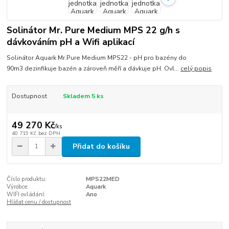
Solinátor Mr. Pure Medium MPS 22 g/h s
dávkováním pH a Wifi aplikací
Solinátor Aquark Mr.Pure Medium MPS22 - pH pro bazény do
90m3 dezinfikuje bazén a zároveň měří a dávkuje pH. Ovl...
celý popis
Dostupnost
Skladem 5 ks
49 270 Kč
/
ks
40 719 Kč
bez DPH
Přidat do košíku
Číslo produktu:
MPS22MED
Výrobce:
Aquark
WIFI ovládání:
Ano
Hlídat cenu / dostupnost