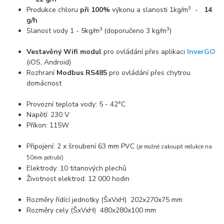
3
Produkce chloru
při 100%
výkonu a slanosti 1kg/m
-
14
g/h
3
3
Slanost vody 1 - 5kg/m
(doporučeno 3 kg/m
)
Vestavěný Wifi modul
pro ovládání přes aplikaci
InverGO
(iOS, Android)
Rozhraní
Modbus RS485
pro ovládání přes chytrou
domácnost
Provozní teplota vody: 5 - 42°C
Napětí: 230 V
Příkon: 115W
Připojení: 2 x šroubení 63 mm PVC
(je možné zakoupit redukce na
50mm potrubí)
Elektrody: 10 titanových plechů
Životnost elektrod: 12 000 hodin
Rozměry řídící jednotky (ŠxVxH) 202x270x75 mm
Rozměry cely (ŠxVxH) 480x280x100 mm