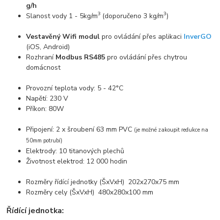
g/h
3
3
Slanost vody 1 - 5kg/m
(doporučeno 3 kg/m
)
Vestavěný Wifi modul
pro ovládání přes aplikaci
InverGO
(iOS, Android)
Rozhraní
Modbus RS485
pro ovládání přes chytrou
domácnost
Provozní teplota vody: 5 - 42°C
Napětí: 230 V
Příkon: 80W
Připojení: 2 x šroubení 63 mm PVC
(je možné zakoupit redukce na
50mm potrubí)
Elektrody: 10 titanových plechů
Životnost elektrod: 12 000 hodin
Rozměry řídící jednotky (ŠxVxH) 202x270x75 mm
Rozměry cely (ŠxVxH) 480x280x100 mm
Řídící jednotka: