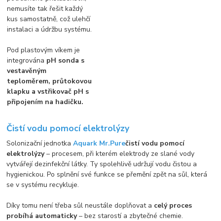
nemusíte tak řešit každý
kus samostatně, což ulehčí
instalaci a údržbu systému.
Pod plastovým víkem je
integrována
pH sonda s
vestavěným
teploměrem, průtokovou
klapku a vstřikovač pH s
připojením na hadičku.
Čistí vodu pomocí elektrolýzy
Solonizační jednotka
Aquark Mr.Pure
čistí vodu pomocí
elektrolýzy
– procesem, při kterém elektrody ze slané vody
vytvářejí dezinfekční látky. Ty spolehlivě udržují vodu čistou a
hygienickou. Po splnění své funkce se přemění zpět na sůl, která
se v systému recykluje.
Díky tomu není třeba sůl neustále doplňovat a
celý proces
probíhá automaticky
– bez starostí a zbytečné chemie.