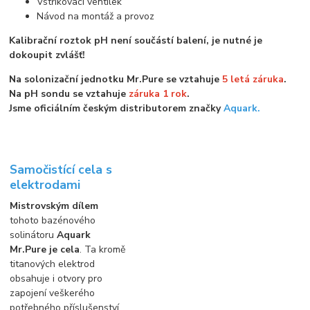
Vstřikovací ventilek
Návod na montáž a provoz
Kalibrační roztok pH není součástí balení, je nutné je
dokoupit zvlášť!
Na solonizační jednotku Mr.Pure se vztahuje
5 letá záruka
.
Na pH sondu se vztahuje
záruka 1 rok
.
Jsme oficiálním českým distributorem značky
Aquark.
Samočistící cela s
elektrodami
Mistrovským dílem
tohoto bazénového
solinátoru
Aquark
Mr.Pure je cela
. Ta kromě
titanových elektrod
obsahuje i otvory pro
zapojení veškerého
potřebného příslušenství,