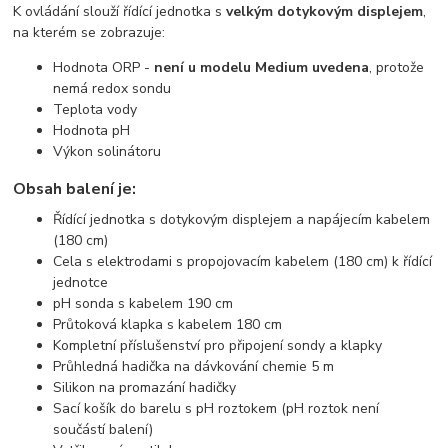
K ovládání slouží řídící jednotka s
velkým dotykovým displejem
,
na kterém se zobrazuje:
Hodnota ORP -
není u modelu Medium uvedena
, protože
nemá redox sondu
Teplota vody
Hodnota pH
Výkon solinátoru
Obsah balení je:
Řídící jednotka s dotykovým displejem a napájecím kabelem
(180 cm)
Cela s elektrodami s propojovacím kabelem (180 cm) k řídící
jednotce
pH sonda s kabelem 190 cm
Průtoková klapka s kabelem 180 cm
Kompletní příslušenství pro připojení sondy a klapky
Průhledná hadička na dávkování chemie 5 m
Silikon na promazání hadičky
Sací košík do barelu s pH roztokem (pH roztok není
součástí balení)