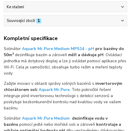
Ke stažení
Související zboží
1
Kompletní specifikace
Solinátor
Aquark Mr.Pure Medium MPS14 - pH
pro bazény do
3
50m
dezinfikuje bazén a zároveň
měří a dávkuje pH
. Ovládací
jednotka má dotykový displej a lze ji ovládat pomocí aplikace přes
Wi-Fi. Cela je samočistící, obsahuje turbo režim a meření teploty
vody
Zažijte inovaci v oblasti správy solných bazénů s
invertorovým
chlorátorem soli
Aquark
Mr.Pure
. Toto pokročilé řešení
integruje plně invertorovou technologii s detekcí senzorů a
poskytuje bezkonkurenční kontrolu nad kvalitou vody ve vašem
bazénu.
Solinátor
Aquark Mr.Pure Medium
dezinfikuje vodu v
bazénu
pomocí jedlé nebo mořské soli a zároveň
kontroluje a
udržuje optimální hodnotu pH
díky vestavěnému dávkovacímu