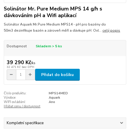
Solinátor Mr. Pure Medium MPS 14 g/h s
dávkováním pH a Wifi aplikací
Solinátor Aquark Mr.Pure Medium MPS14 - pH pro bazény do
50m3 dezinfikuje bazén a zároveň měří a dávkuje pH. Ovl...
celý popis
Dostupnost
Skladem > 5 ks
39 290 Kč
/
ks
32 471 Kč
bez DPH
Přidat do košíku
Číslo produktu:
MPS14MED
Výrobce:
Aquark
WIFI ovládání:
Ano
Hlídat cenu / dostupnost
Kompletní specifikace