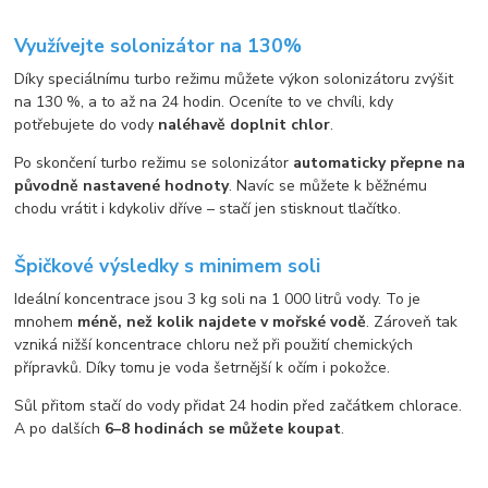
Využívejte solonizátor na 130%
Díky speciálnímu turbo režimu můžete výkon solonizátoru zvýšit
na 130 %, a to až na 24 hodin. Oceníte to ve chvíli, kdy
potřebujete do vody
naléhavě doplnit chlor
.
Po skončení turbo režimu se solonizátor
automaticky přepne na
původně nastavené hodnoty
. Navíc se můžete k běžnému
chodu vrátit i kdykoliv dříve – stačí jen stisknout tlačítko.
Špičkové výsledky s minimem soli
Ideální koncentrace jsou 3 kg soli na 1 000 litrů vody. To je
mnohem
méně, než kolik najdete v mořské vodě
. Zároveň tak
vzniká nižší koncentrace chloru než při použití chemických
přípravků. Díky tomu je voda šetrnější k očím i pokožce.
Sůl přitom stačí do vody přidat 24 hodin před začátkem chlorace.
A po dalších
6–8 hodinách se můžete koupat
.