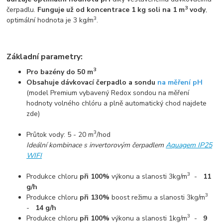
3
čerpadlu.
Funguje už od koncentrace 1 kg soli na 1 m
vody
,
3
optimální hodnota je 3 kg/m
.
Základní parametry:
3
Pro bazény do 50 m
Obsahuje dávkovací čerpadlo a sondu
na měření pH
(model Premium vybavený Redox sondou na měření
hodnoty volného chlóru a plně automatický chod najdete
zde)
3
Průtok vody: 5 - 20 m
/hod
Ideální kombinace s invertorovým čerpadlem
Aquagem IP25
WIFI
3
Produkce chloru
při 100%
výkonu a slanosti 3kg/m
-
11
g/h
3
Produkce chloru
při 130%
boost režimu a slanosti 3kg/m
-
14 g/h
3
Produkce chloru
při 100%
výkonu a slanosti 1kg/m
-
9