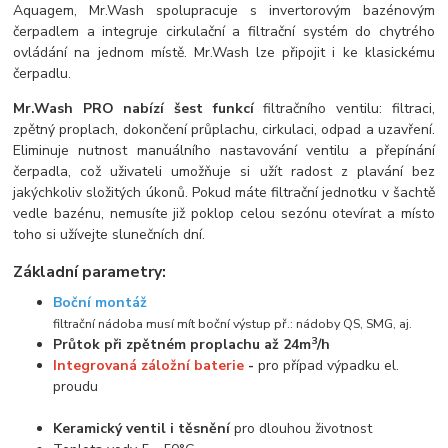
Aquagem, Mr.Wash spolupracuje s invertorovým bazénovým
čerpadlem a integruje cirkulační a filtrační systém do chytrého
ovládání na jednom místě. Mr.Wash lze připojit i ke klasickému
čerpadlu.
Mr.Wash PRO nabízí šest funkcí
filtračního ventilu: filtraci,
zpětný proplach, dokončení průplachu, cirkulaci, odpad a uzavření.
Eliminuje nutnost manuálního nastavování ventilu a přepínání
čerpadla, což uživateli umožňuje si užít radost z plavání bez
jakýchkoliv složitých úkonů. Pokud máte filtrační jednotku v šachtě
vedle bazénu, nemusíte již poklop celou sezónu otevírat a místo
toho si užívejte slunečních dní.
Základní parametry:
Boční montáž
filtrační nádoba musí mít boční výstup př.: nádoby QS, SMG, aj.
3
Průtok při zpětném proplachu až 24m
/h
Integrovaná záložní baterie
-
pro případ výpadku el.
proudu
Keramický ventil i těsnění
pro dlouhou životnost