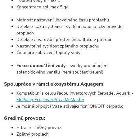
Teplota vody 5 - 50°C
Koncentrace soli max 5 g/l
Možnost nastavení libovolného času proplachu
Detekce tlaku systému - systém automaticky provede
proplach
Detekce a varování před změnou tlaku v potrubí
Nastavitelná rychlost zpětného proplachu
Čidlo pro zobrazení teploty vody
Fukce dopouštění vody
- svorky pro připojení
solenoidového ventilu (není součástí balení)
Spolupráce v rámci ekosystému Aquagem:
Kompatibilní s celou řadou invertorových čerpadel Aquark -
Mr.Pump Eco, InverPro a Mr.Master
Je možné připojit i Vaše stávající fixní ON/OFF čerpadlo
6 režimů provozu:
Filtrace - běžný provoz
Zpětný proplach