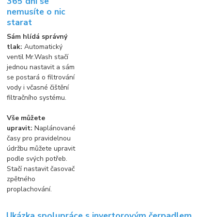
365 dní se
nemusíte o nic
starat
Sám hlídá správný
tlak:
Automatický
ventil Mr.Wash stačí
jednou nastavit a sám
se postará o filtrování
vody i včasné čištění
filtračního systému.
Vše můžete
upravit:
Naplánované
časy pro pravidelnou
údržbu můžete upravit
podle svých potřeb.
Stačí nastavit časovač
zpětného
proplachování.
Ukázka spolupráce s invertorovým čerpadlem