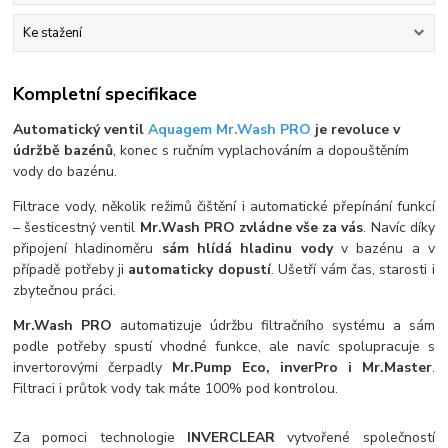
Ke stažení
Kompletní specifikace
Automatický ventil
Aquagem Mr.Wash PRO
je revoluce v
údržbě bazénů
, konec s ručním vyplachováním a dopouštěním
vody do bazénu.
Filtrace vody, několik režimů čištění i automatické přepínání funkcí
– šesticestný ventil
Mr.Wash PRO zvládne vše za vás
. Navíc díky
připojení hladinoměru
sám hlídá hladinu vody
v bazénu a v
případě potřeby ji
automaticky dopustí
. Ušetří vám čas, starosti i
zbytečnou práci.
Mr.Wash PRO
automatizuje údržbu filtračního systému a sám
podle potřeby spustí vhodné funkce, ale navíc spolupracuje s
invertorovými čerpadly
Mr.Pump Eco, inverPro i Mr.Master
.
Filtraci i průtok vody tak máte 100% pod kontrolou.
Za pomoci technologie
INVERCLEAR
vytvořené společností