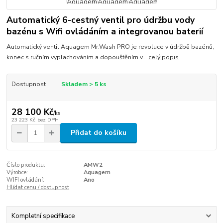
Automatický 6-cestný ventil pro údržbu vody
bazénu s Wifi ovládáním a integrovanou baterií
Automatický ventil Aquagem Mr.Wash PRO je revoluce v údržbě bazénů,
konec s ručním vyplachováním a dopouštěním v...
celý popis
Dostupnost
Skladem > 5 ks
28 100 Kč
/
ks
23 223 Kč
bez DPH
Přidat do košíku
Číslo produktu:
AMW2
Výrobce:
Aquagem
WIFI ovládání:
Ano
Hlídat cenu / dostupnost
Kompletní specifikace