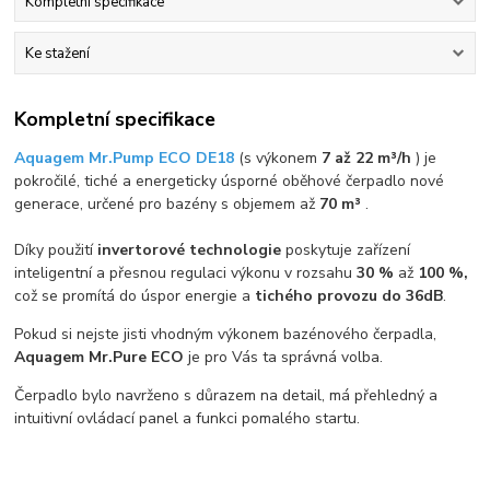
Kompletní specifikace
Ke stažení
Kompletní specifikace
Aquagem Mr.Pump ECO DE18
(s výkonem
7 až 22 m³/h
) je
pokročilé, tiché a energeticky úsporné oběhové čerpadlo nové
generace, určené pro bazény s objemem až
70
m³
.
Díky použití
invertorové technologie
poskytuje zařízení
inteligentní a přesnou regulaci výkonu v rozsahu
30 %
až
100 %,
což se promítá do úspor energie a
tichého provozu do 36dB
.
Pokud si nejste jisti vhodným výkonem bazénového čerpadla,
Aquagem Mr.Pure ECO
je pro Vás ta správná volba.
Čerpadlo bylo navrženo s důrazem na detail, má přehledný a
intuitivní ovládací panel a funkci pomalého startu.