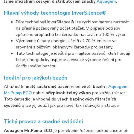
Jsme oficiálním českým distributorem značky
Aquagem
.
Hlavní výhody technologie InverSilence®
Díky technologii InverSilence® lze rychlost motoru nastavit
na přesně požadovaný počet otáček. V případě potřeby
zpětného proplachu lze čerpadlo nastavit na 100 % výkon.
Významné úspory energie: Ušetří až 70 % energie ve
srovnání s běžnými oběhovými čerpadly pro bazény.
Tato technologie je ideální pro majitele bazénů, kteří hledají
tiché, energeticky úsporné a vysoce výkonné řešení pro
údržbu svého bazénu.
Ideální pro jakýkoli bazén
Ať už máte
malý soukromý bazén
nebo
větší bazén
,
Aquagem
Mr.Pump ECO
nabízí
přizpůsobitelný výkon
pro každou situaci.
Toto čerpadlo je vhodné do všech
bazénových filtračních
systémů
a lze jej použít jak pro nové, tak i stávající instalace.
Tichý provoz a snadné ovládání
Aquagem Mr.Pump ECO
je perfektním řešením, pokud chcete při