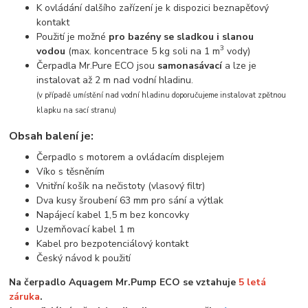
K ovládání dalšího zařízení je k dispozici beznapěťový
kontakt
Použití je možné
pro bazény se sladkou i slanou
3
vodou
(max. koncentrace 5 kg soli na 1 m
vody)
Čerpadla Mr.Pure ECO jsou
samonasávací
a lze je
instalovat až 2 m nad vodní hladinu.
(v případě umístění nad vodní hladinu doporučujeme instalovat zpětnou
klapku na sací stranu)
Obsah balení je:
Čerpadlo s motorem a ovládacím displejem
Víko s těsněním
Vnitřní košík na nečistoty (vlasový filtr)
Dva kusy šroubení 63 mm pro sání a výtlak
Napájecí kabel 1,5 m bez koncovky
Uzemňovací kabel 1 m
Kabel pro bezpotenciálový kontakt
Český návod k použití
Na čerpadlo Aquagem Mr.Pump ECO se vztahuje
5 letá
záruka
.