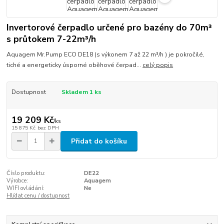
Invertorové čerpadlo určené pro bazény do 70m³
s průtokem 7-22m³/h
Aquagem Mr.Pump ECO DE18 (s výkonem 7 až 22 m³/h ) je pokročilé,
tiché a energeticky úsporné oběhové čerpad...
celý popis
Dostupnost
Skladem 1 ks
19 209 Kč
/
ks
15 875 Kč
bez DPH
Přidat do košíku
Číslo produktu:
DE22
Výrobce:
Aquagem
WIFI ovládání:
Ne
Hlídat cenu / dostupnost