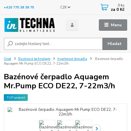
0
ks
CZK
+420 775 38 38 75
za
0 Kč
Menu
Hledat
Úvod
Bazénová technologie
Invertorové čerpadla
Bazénové čerpadlo
Aquagem Mr.Pump ECO DE22, 7-22m3/h
Bazénové čerpadlo Aquagem
Mr.Pump ECO DE22, 7-22m3/h
TOP produkt