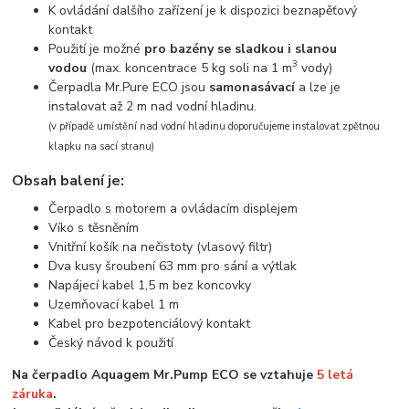
K ovládání dalšího zařízení je k dispozici beznapěťový
kontakt
Použití je možné
pro bazény se sladkou i slanou
3
vodou
(max. koncentrace 5 kg soli na 1 m
vody)
Čerpadla Mr.Pure ECO jsou
samonasávací
a lze je
instalovat až 2 m nad vodní hladinu.
(v případě umístění nad vodní hladinu doporučujeme instalovat zpětnou
klapku na sací stranu)
Obsah balení je:
Čerpadlo s motorem a ovládacím displejem
Víko s těsněním
Vnitřní košík na nečistoty (vlasový filtr)
Dva kusy šroubení 63 mm pro sání a výtlak
Napájecí kabel 1,5 m bez koncovky
Uzemňovací kabel 1 m
Kabel pro bezpotenciálový kontakt
Český návod k použití
Na čerpadlo Aquagem Mr.Pump ECO se vztahuje
5 letá
záruka
.