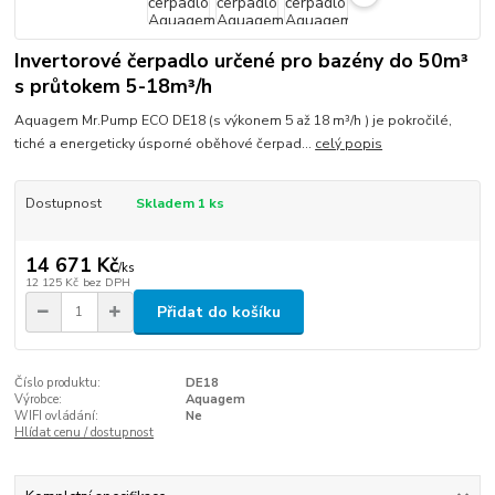
Invertorové čerpadlo určené pro bazény do 50m³
s průtokem 5-18m³/h
Aquagem Mr.Pump ECO DE18 (s výkonem 5 až 18 m³/h ) je pokročilé,
tiché a energeticky úsporné oběhové čerpad...
celý popis
Dostupnost
Skladem 1 ks
14 671 Kč
/
ks
12 125 Kč
bez DPH
Přidat do košíku
Číslo produktu:
DE18
Výrobce:
Aquagem
WIFI ovládání:
Ne
Hlídat cenu / dostupnost