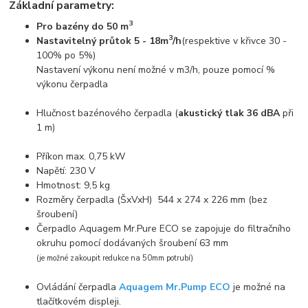
Základní parametry:
3
Pro bazény do 50 m
3
Nastavitelný průtok 5 - 18m
/h
(respektive v křivce 30 -
100% po 5%)
Nastavení výkonu není možné v m3/h, pouze pomocí %
výkonu čerpadla
Hlučnost bazénového čerpadla (
akustický tlak 36 dBA
při
1 m)
Příkon max. 0,75 kW
Napětí: 230 V
Hmotnost: 9,5 kg
Rozměry čerpadla (ŠxVxH) 544 x 274 x 226 mm (bez
šroubení)
Čerpadlo Aquagem Mr.Pure ECO se zapojuje do filtračního
okruhu pomocí dodávaných šroubení 63 mm
(je možné zakoupit redukce na 50mm potrubí)
Ovládání čerpadla
Aquagem Mr.Pump ECO
je možné na
tlačítkovém displeji.