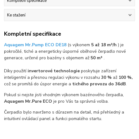
Kompletní specifikace
Ke stažení
Kompletní specifikace
Aquagem Mr.Pump ECO DE18
(s výkonem
5 až 18 m³/h
) je
pokročilé, tiché a energeticky úsporné oběhové čerpadlo nové
generace, určené pro bazény s objemem až
50
m³
.
Díky použití
invertorové technologie
poskytuje zařízení
inteligentní a přesnou regulaci výkonu v rozsahu
30 %
až
100 %,
což se promítá do úspor energie a
tichého provozu do 36dB
.
Pokud si nejste jisti vhodným výkonem bazénového čerpadla,
Aquagem Mr.Pure ECO
je pro Vás ta správná volba.
Čerpadlo bylo navrženo s důrazem na detail, má přehledný a
intuitivní ovládací panel a funkci pomalého startu.