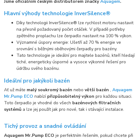
Jsme oficiálním českým distributorem značky
Aquagem
.
Hlavní výhody technologie InverSilence®
Díky technologii InverSilence® lze rychlost motoru nastavit
na přesně požadovaný počet otáček. V případě potřeby
zpětného proplachu lze čerpadlo nastavit na 100 % výkon.
Významné úspory energie: Ušetří až 70 % energie ve
srovnání s běžnými oběhovými čerpadly pro bazény.
Tato technologie je ideální pro majitele bazénů, kteří hledají
tiché, energeticky úsporné a vysoce výkonné řešení pro
údržbu svého bazénu.
Ideální pro jakýkoli bazén
Ať už máte
malý soukromý bazén
nebo
větší bazén
,
Aquagem
Mr.Pump ECO
nabízí
přizpůsobitelný výkon
pro každou situaci.
Toto čerpadlo je vhodné do všech
bazénových filtračních
systémů
a lze jej použít jak pro nové, tak i stávající instalace.
Tichý provoz a snadné ovládání
Aquagem Mr.Pump ECO
je perfektním řešením, pokud chcete při