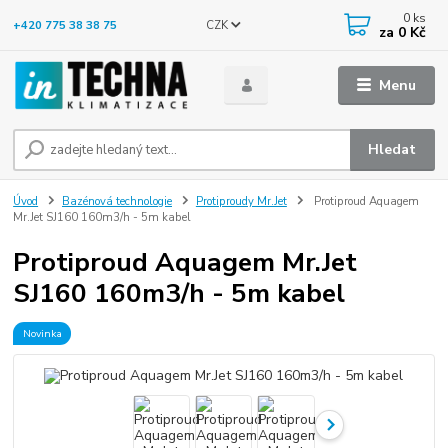
0
ks
CZK
+420 775 38 38 75
za
0 Kč
Menu
Hledat
Úvod
Bazénová technologie
Protiproudy Mr.Jet
Protiproud Aquagem
Mr.Jet SJ160 160m3/h - 5m kabel
Protiproud Aquagem Mr.Jet
SJ160 160m3/h - 5m kabel
Novinka