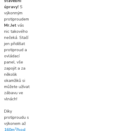
stavební
úpravy!
S
výkonným
protiproudem
Mr.Jet
vás
nic takového
nečeká. Stačí
jen přidělat
protiproud a
ovládací
panel, vše
zapojit a za
několik
okamžiků si
můžete užívat
zábavu ve
vlnách!
Díky
protiproudu s
výkonem až
3
160m
/hod