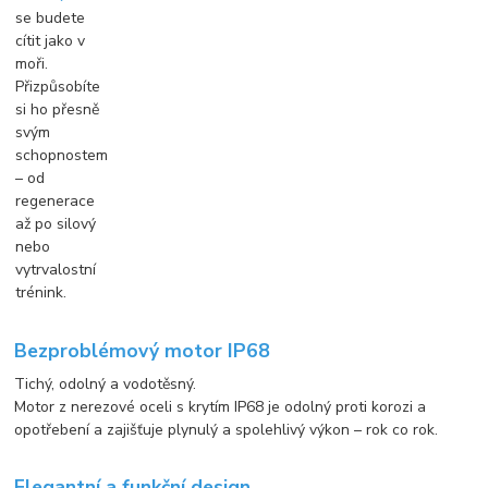
se budete
cítit jako v
moři.
Přizpůsobíte
si ho přesně
svým
schopnostem
– od
regenerace
až po silový
nebo
vytrvalostní
trénink.
Bezproblémový motor IP68
Tichý, odolný a vodotěsný.
Motor z nerezové oceli s krytím IP68 je odolný proti korozi a
opotřebení a zajišťuje plynulý a spolehlivý výkon – rok co rok.
Elegantní a funkční design