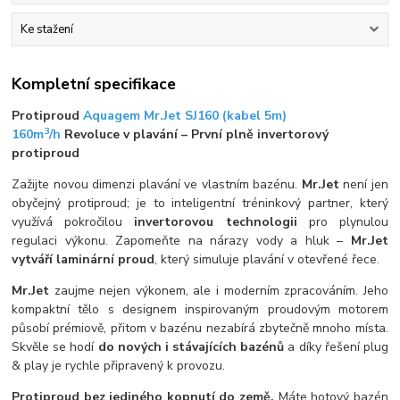
Ke stažení
Kompletní specifikace
Protiproud
Aquagem Mr.Jet SJ160 (kabel 5m)
3
160m
/h
Revoluce v plavání – První plně invertorový
protiproud
Zažijte novou dimenzi plavání ve vlastním bazénu.
Mr.Jet
není jen
obyčejný protiproud; je to inteligentní tréninkový partner, který
využívá pokročilou
invertorovou technologii
pro plynulou
regulaci výkonu. Zapomeňte na nárazy vody a hluk –
Mr.Jet
vytváří laminární proud
, který simuluje plavání v otevřené řece.
Mr.Jet
zaujme nejen výkonem, ale i moderním zpracováním. Jeho
kompaktní tělo s designem inspirovaným proudovým motorem
působí prémiově, přitom v bazénu nezabírá zbytečně mnoho místa.
Skvěle se hodí
do nových i stávajících bazénů
a díky řešení plug
& play je rychle připravený k provozu.
Protiproud bez jediného kopnutí do země.
Máte hotový bazén