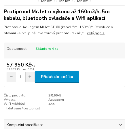
Protiproud Mr.Jet o výkonu až 160m3/h, 5m
kabelu, bluetooth ovladače a Wifi aplikací
Protiproud Aquagem Mr.Jet SJ160 (kabel 5m) 160m3/h Revoluce v
plavání – První plně invertorový protiproud Zažijt...
celý popis
Dostupnost
Skladem 4 ks
57 950 Kč
/
ks
47 893 Kč
bez DPH
Přidat do košíku
Číslo produktu:
SJ160-5
Výrobce:
Aquagem
WIFI ovládání:
Ano
Hlídat cenu / dostupnost
Kompletní specifikace