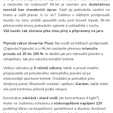
a nechcete ho rozbourat? Mr.Jet je navržen pro
dodatečnou
montáž bez stavebních úprav
. Stačí jej jednoduše zavěsit na
hranu a začít plavat. A co víc? Zatímco u běžných protiproudů
musíte na zimu složitě upouštět vodu pod úroveň trysek, Mr.Jet
před prvními mrazy jednoduše vyjmete a uskladníte v suchu.
Váš bazén tak zůstane přes zimu plný a připravený na jaro.
Plynulý výkon (Inverter Plus):
Na rozdíl od běžných protiproudů
(Zapnuto/Vypnuto) si u Mr.Jet nastavíte přesnou
intenzitu
proudu od 20 do 100 %
. Je ideální jak pro rekreační plavání a
rehabilitaci, tak pro náročný kondiční trénink.
Velkou výhodou je
5 režimů výkonu
, takže si proud snadno
přizpůsobíte od pohodového rekreačního plavání až po
intenzivnější sportovní trénink. Ovládání je pohodlné přes
dotykový panel, Bluetooth ovladač i aplikaci
i
Garden
, takže máte
vše pod kontrolou přesně podle situace.
3
Konstrukce
odolává i slané vodě
(do koncentrace 4 kg/m
),
motor se zvýšenou ochranou a
nízkonapěťové napájení 12V
podtrhují důraz na bezpečnost, spolehlivost a dlouhou životnost.