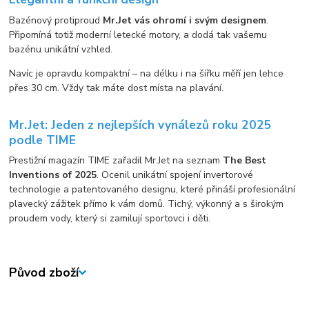
Bazénový protiproud
Mr.Jet vás ohromí i svým designem
.
Připomíná totiž moderní letecké motory, a dodá tak vašemu
bazénu unikátní vzhled.
Navíc je opravdu kompaktní – na délku i na šířku měří jen lehce
přes 30 cm. Vždy tak máte dost místa na plavání.
Mr.Jet: Jeden z nejlepších vynálezů roku 2025
podle TIME
Prestižní magazín TIME zařadil Mr.Jet na seznam
The Best
Inventions of 2025
. Ocenil unikátní spojení invertorové
technologie a patentovaného designu, které přináší profesionální
plavecký zážitek přímo k vám domů. Tichý, výkonný a s širokým
proudem vody, který si zamilují sportovci i děti.
Původ zboží