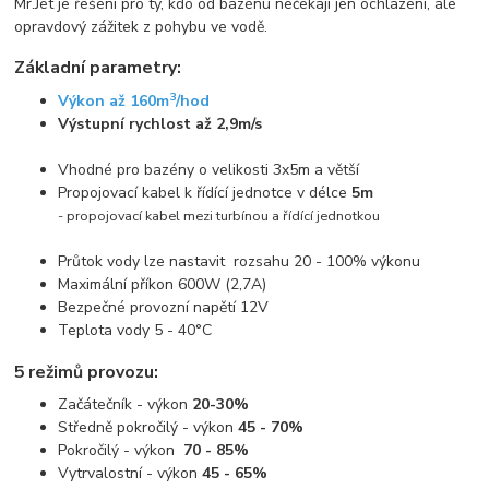
Mr.Jet je řešení pro ty, kdo od bazénu nečekají jen ochlazení, ale
opravdový zážitek z pohybu ve vodě.
Základní parametry:
3
Výkon až 160m
/hod
Výstupní rychlost až 2,9m/s
Vhodné pro bazény o velikosti 3x5m a větší
Propojovací kabel k řídící jednotce v délce
5m
- propojovací kabel mezi turbínou a řídící jednotkou
Průtok vody lze nastavit rozsahu 20 - 100% výkonu
Maximální příkon 600W (2,7A)
Bezpečné provozní napětí 12V
Teplota vody 5 - 40°C
5 režimů provozu:
Začátečník - výkon
20-30%
Středně pokročilý - výkon
45 - 70%
Pokročilý - výkon
70 - 85%
Vytrvalostní - výkon
45 - 65%