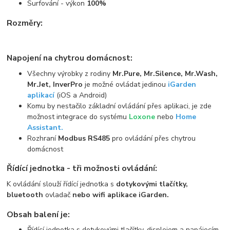
Surfování - výkon
100%
Rozměry:
Napojení na chytrou domácnost:
Všechny výrobky z rodiny
Mr.Pure, Mr.Silence, Mr.Wash,
Mr.Jet, InverPro
je možné ovládat jedinou
iGarden
aplikací
(iOS a Android)
Komu by nestačilo základní ovládání přes aplikaci, je zde
možnost integrace do systému
Loxone
nebo
Home
Assistant.
Rozhraní
Modbus RS485
pro ovládání přes chytrou
domácnost
Řídící jednotka - tři možnosti ovládání:
K ovládání slouží řídící jednotka s
dotykovými tlačítky,
bluetooth
ovladač
nebo wifi aplikace iGarden.
Obsah balení je:
Řídící jednotka s dotykovými tlačítky, displejem a napájecím