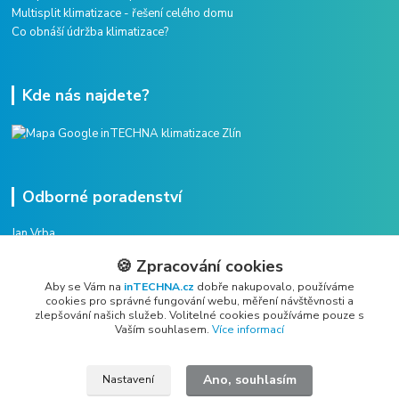
Multisplit klimatizace - řešení celého domu
Co obnáší údržba klimatizace?
Kde nás najdete?
Odborné poradenství
Jan Vrba
+420 775 38 38 75
🍪 Zpracování cookies
(Po-Pá, 8-16 hod.)
Aby se Vám na
inTECHNA.cz
dobře nakupovalo, používáme
cookies pro správné fungování webu, měření návštěvnosti a
vrba@intechna.cz
zlepšování našich služeb. Volitelné cookies používáme pouze s
Vaším souhlasem.
Více informací
Ano, souhlasím
Nastavení